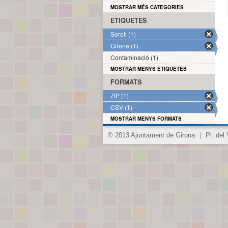
MOSTRAR MÉS CATEGORIES
ETIQUETES
Soroll (1)
Girona (1)
Contaminació (1)
MOSTRAR MENYS ETIQUETES
FORMATS
ZIP (1)
CSV (1)
MOSTRAR MENYS FORMATS
© 2013 Ajuntament de Girona
|
Pl. del