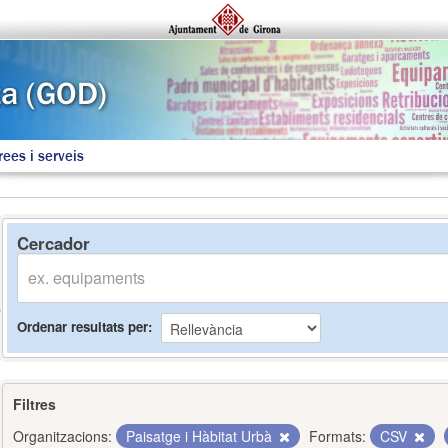
rees i serveis
Cercador
Ordenar resultats per
Filtres
Organitzacions:
Paisatge i Hàbitat Urbà
Formats:
CSV