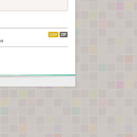
CSV
ZIP
na