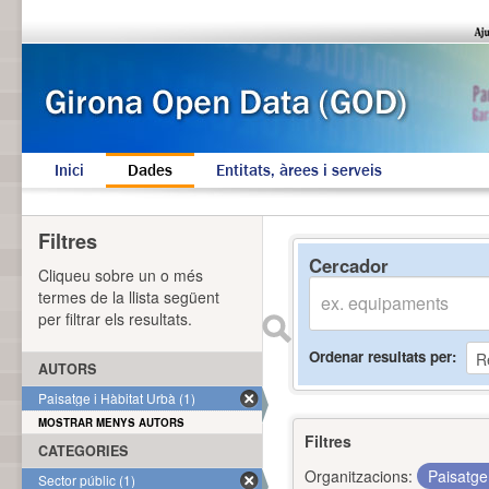
Inici
Dades
Entitats, àrees i serveis
Filtres
Cercador
Cliqueu sobre un o més
termes de la llista següent
per filtrar els resultats.
Ordenar resultats per
AUTORS
Paisatge i Hàbitat Urbà (1)
MOSTRAR MENYS AUTORS
Filtres
CATEGORIES
Organitzacions:
Paisatge
Sector públic (1)