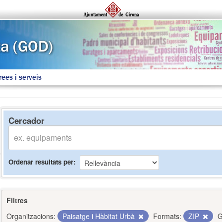
rees i serveis
Cercador
Ordenar resultats per
Filtres
Organitzacions:
Paisatge i Hàbitat Urbà
Formats:
ZIP
G