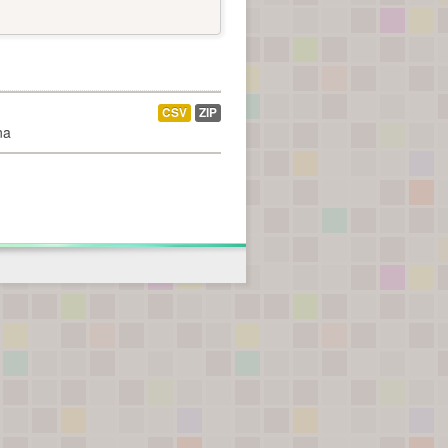
CSV
ZIP
na