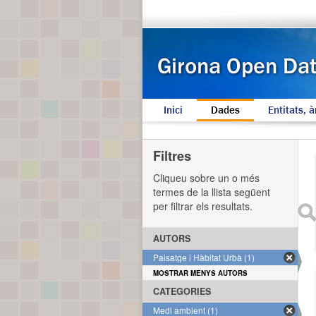
Inici
Dades
Entitats, à
Filtres
Cliqueu sobre un o més
termes de la llista següent
per filtrar els resultats.
AUTORS
Paisatge i Hàbitat Urbà (1)
MOSTRAR MENYS AUTORS
CATEGORIES
Medi ambient (1)