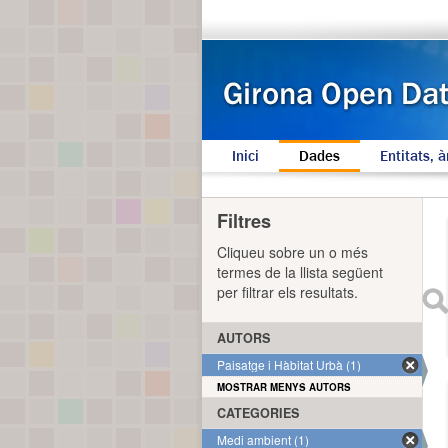
Inici
Dades
Entitats, à
Filtres
Cliqueu sobre un o més
termes de la llista següent
per filtrar els resultats.
AUTORS
Paisatge i Hàbitat Urbà (1)
MOSTRAR MENYS AUTORS
CATEGORIES
Medi ambient (1)