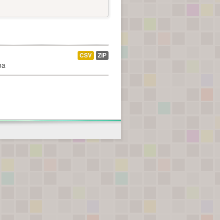
CSV
ZIP
na