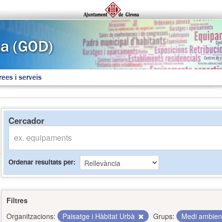
rees i serveis
Cercador
Ordenar resultats per
Filtres
Organitzacions:
Paisatge i Hàbitat Urbà
Grups:
Medi ambie