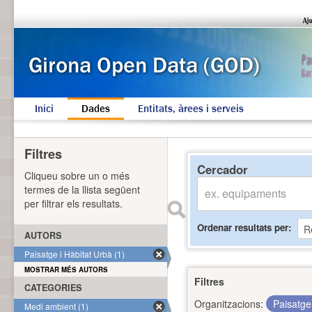
Inici
Dades
Entitats, àrees i serveis
Filtres
Cercador
Cliqueu sobre un o més
termes de la llista següent
per filtrar els resultats.
Ordenar resultats per
AUTORS
Paisatge i Hàbitat Urbà (1)
MOSTRAR MÉS AUTORS
Filtres
CATEGORIES
Organitzacions:
Paisatge
Medi ambient (1)