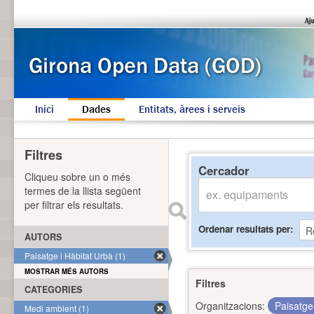
Inici
Dades
Entitats, àrees i serveis
Filtres
Cercador
Cliqueu sobre un o més
termes de la llista següent
per filtrar els resultats.
Ordenar resultats per
AUTORS
Paisatge i Hàbitat Urbà (1)
MOSTRAR MÉS AUTORS
Filtres
CATEGORIES
Organitzacions:
Paisatge
Medi ambient (1)