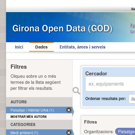
Inici
Dades
Entitats, àrees i serveis
Filtres
Cercador
Cliqueu sobre un o més
termes de la llista següent
per filtrar els resultats.
Ordenar resultats per
AUTORS
Paisatge i Hàbitat Urbà (1)
MOSTRAR MÉS AUTORS
Filtres
CATEGORIES
Organitzacions:
Paisatge
Medi ambient (1)