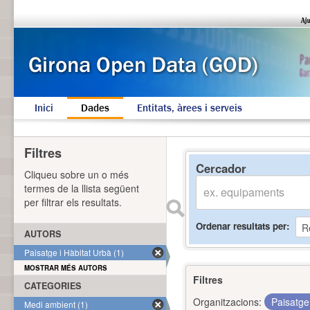
Inici
Dades
Entitats, àrees i serveis
Filtres
Cercador
Cliqueu sobre un o més
termes de la llista següent
per filtrar els resultats.
Ordenar resultats per
AUTORS
Paisatge i Hàbitat Urbà (1)
MOSTRAR MÉS AUTORS
Filtres
CATEGORIES
Organitzacions:
Paisatge
Medi ambient (1)