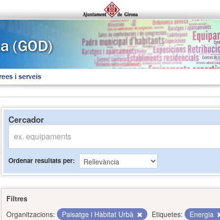
rees i serveis
Cercador
Ordenar resultats per
Filtres
Organitzacions:
Paisatge i Hàbitat Urbà
Etiquetes:
Energia