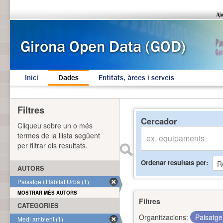
Inici
Dades
Entitats, àrees i serveis
Filtres
Cercador
Cliqueu sobre un o més
termes de la llista següent
per filtrar els resultats.
Ordenar resultats per
AUTORS
Paisatge i Hàbitat Urbà (1)
MOSTRAR MÉS AUTORS
Filtres
CATEGORIES
Organitzacions:
Paisatge
Medi ambient (1)