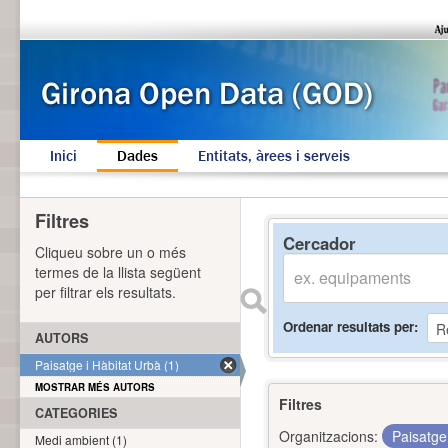
Inici
Dades
Entitats, àrees i serveis
Filtres
Cercador
Cliqueu sobre un o més
termes de la llista següent
per filtrar els resultats.
Ordenar resultats per
AUTORS
Paisatge i Hàbitat Urbà (1)
MOSTRAR MÉS AUTORS
Filtres
CATEGORIES
Organitzacions:
Paisatge
Medi ambient (1)