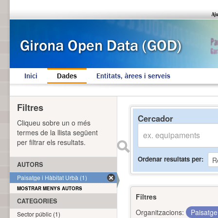
Inici
Dades
Entitats, àrees i serveis
Filtres
Cercador
Cliqueu sobre un o més
termes de la llista següent
per filtrar els resultats.
Ordenar resultats per
AUTORS
Paisatge i Hàbitat Urbà (1)
MOSTRAR MENYS AUTORS
Filtres
CATEGORIES
Organitzacions:
Paisatge
Sector públic (1)