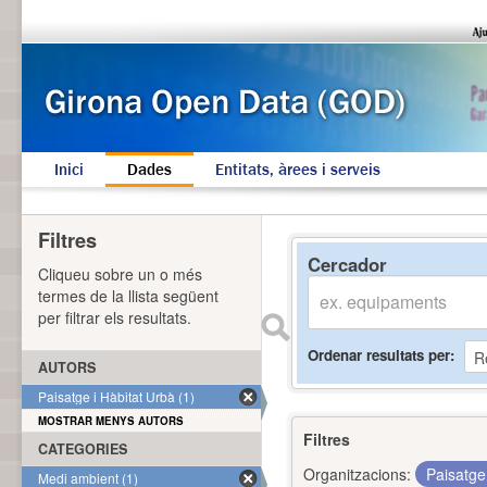
Inici
Dades
Entitats, àrees i serveis
Filtres
Cercador
Cliqueu sobre un o més
termes de la llista següent
per filtrar els resultats.
Ordenar resultats per
AUTORS
Paisatge i Hàbitat Urbà (1)
MOSTRAR MENYS AUTORS
Filtres
CATEGORIES
Organitzacions:
Paisatge
Medi ambient (1)