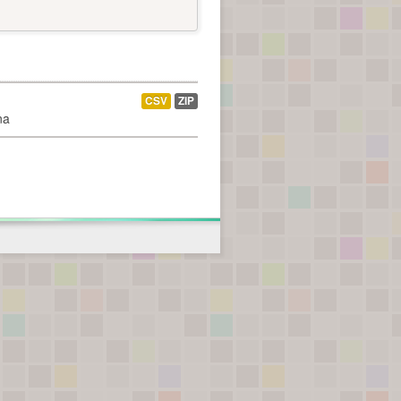
CSV
ZIP
na