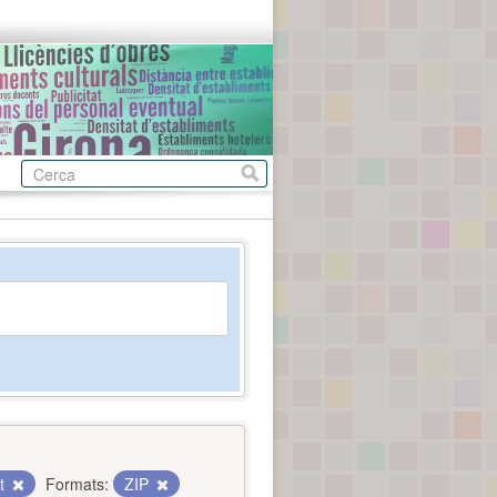
nt
Formats:
ZIP