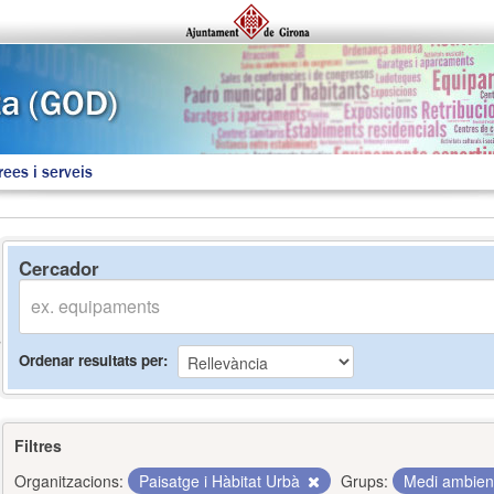
rees i serveis
Cercador
Ordenar resultats per
Filtres
Organitzacions:
Paisatge i Hàbitat Urbà
Grups:
Medi ambie