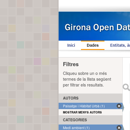
Inici
Dades
Entitats, à
Filtres
Cliqueu sobre un o més
termes de la llista següent
per filtrar els resultats.
AUTORS
Paisatge i Hàbitat Urbà (1)
MOSTRAR MENYS AUTORS
CATEGORIES
Medi ambient (1)