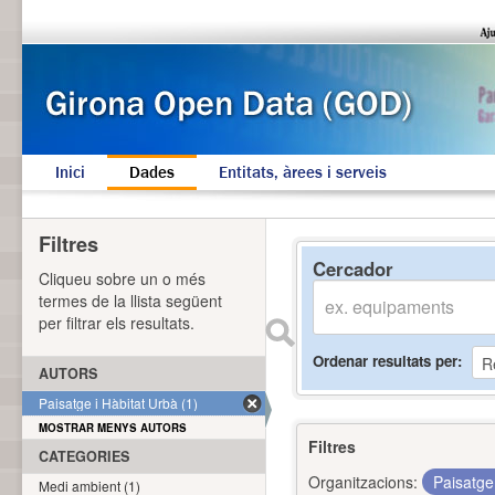
Inici
Dades
Entitats, àrees i serveis
Filtres
Cercador
Cliqueu sobre un o més
termes de la llista següent
per filtrar els resultats.
Ordenar resultats per
AUTORS
Paisatge i Hàbitat Urbà (1)
MOSTRAR MENYS AUTORS
Filtres
CATEGORIES
Organitzacions:
Paisatge
Medi ambient (1)