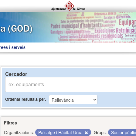
rees i serveis
Cercador
Ordenar resultats per
Filtres
Organitzacions:
Paisatge i Hàbitat Urbà
Grups:
Sector públi