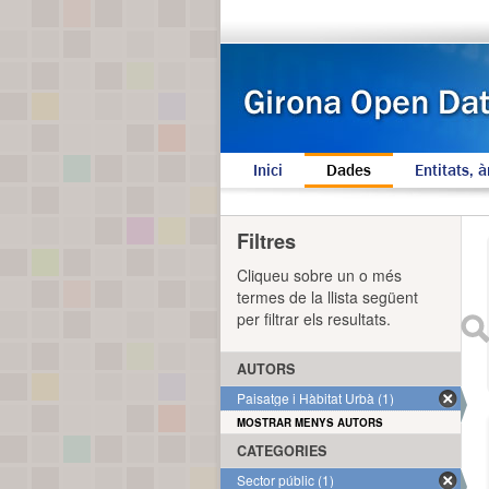
Inici
Dades
Entitats, à
Filtres
Cliqueu sobre un o més
termes de la llista següent
per filtrar els resultats.
AUTORS
Paisatge i Hàbitat Urbà (1)
MOSTRAR MENYS AUTORS
CATEGORIES
Sector públic (1)