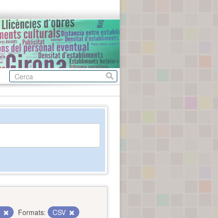
c
Formats:
CSV