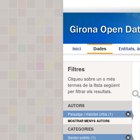
Inici
Dades
Entitats, à
Filtres
Cliqueu sobre un o més
termes de la llista següent
per filtrar els resultats.
AUTORS
Paisatge i Hàbitat Urbà (1)
MOSTRAR MENYS AUTORS
CATEGORIES
Sector públic (1)