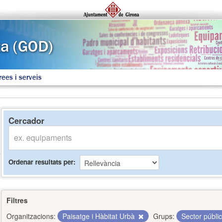
rees i serveis
Cercador
Ordenar resultats per
Filtres
Organitzacions:
Paisatge i Hàbitat Urbà
Grups:
Sector públi