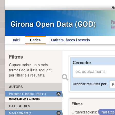
Inici
Dades
Entitats, àrees i serveis
Filtres
Cercador
Cliqueu sobre un o més
termes de la llista següent
per filtrar els resultats.
Ordenar resultats per
AUTORS
Paisatge i Hàbitat Urbà (1)
MOSTRAR MÉS AUTORS
Filtres
CATEGORIES
Organitzacions:
Paisatge
Medi ambient (1)