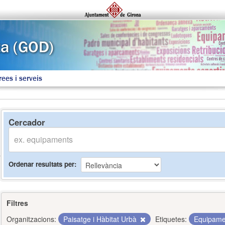
rees i serveis
Cercador
Ordenar resultats per
Filtres
Organitzacions:
Paisatge i Hàbitat Urbà
Etiquetes:
Equipam