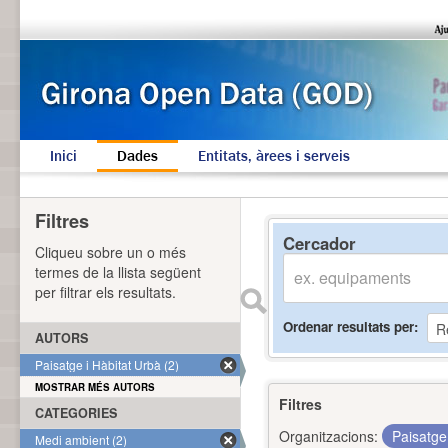
Inici
Dades
Entitats, àrees i serveis
Filtres
Cercador
Cliqueu sobre un o més
termes de la llista següent
per filtrar els resultats.
Ordenar resultats per
AUTORS
Paisatge i Hàbitat Urbà (2)
MOSTRAR MÉS AUTORS
Filtres
CATEGORIES
Organitzacions:
Paisatge
Medi ambient (2)