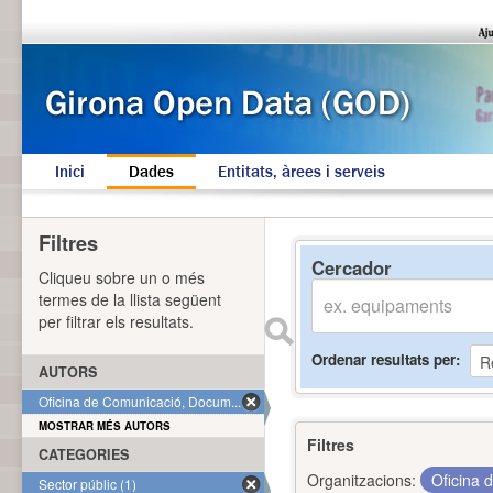
Inici
Dades
Entitats, àrees i serveis
Filtres
Cercador
Cliqueu sobre un o més
termes de la llista següent
per filtrar els resultats.
Ordenar resultats per
AUTORS
Oficina de Comunicació, Docum... (1)
MOSTRAR MÉS AUTORS
Filtres
CATEGORIES
Organitzacions:
Oficina 
Sector públic (1)