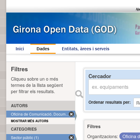
Inici
Dades
Entitats, àrees i serveis
Filtres
Cercador
Cliqueu sobre un o més
termes de la llista següent
per filtrar els resultats.
Ordenar resultats per
AUTORS
Oficina de Comunicació, Docum... (1)
MOSTRAR MÉS AUTORS
Filtres
CATEGORIES
Organitzacions:
Oficina 
Sector públic (1)