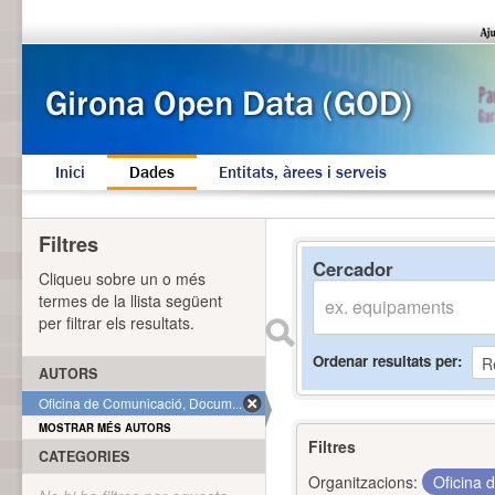
Inici
Dades
Entitats, àrees i serveis
Filtres
Cercador
Cliqueu sobre un o més
termes de la llista següent
per filtrar els resultats.
Ordenar resultats per
AUTORS
Oficina de Comunicació, Docum... (1)
MOSTRAR MÉS AUTORS
Filtres
CATEGORIES
Organitzacions:
Oficina 