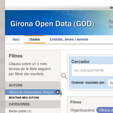
Inici
Dades
Entitats, àrees i serveis
Filtres
Cercador
Cliqueu sobre un o més
termes de la llista següent
per filtrar els resultats.
Ordenar resultats per
AUTORS
Oficina de Comunicació, Docum... (1)
MOSTRAR MÉS AUTORS
Filtres
CATEGORIES
Organitzacions:
Oficina 
Sector públic (1)