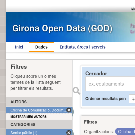
Inici
Dades
Entitats, àrees i serveis
Filtres
Cercador
Cliqueu sobre un o més
termes de la llista següent
per filtrar els resultats.
Ordenar resultats per
AUTORS
Oficina de Comunicació, Docum... (1)
MOSTRAR MÉS AUTORS
Filtres
CATEGORIES
Organitzacions:
Oficina 
Sector públic (1)