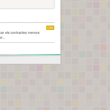
CSV
car els contractes menors
i...