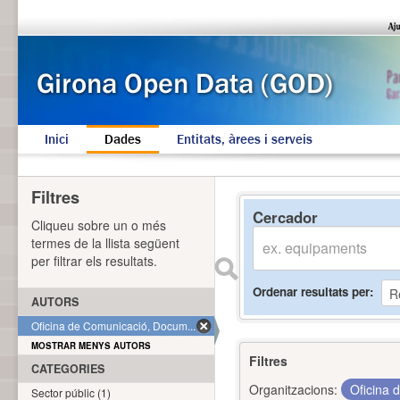
Inici
Dades
Entitats, àrees i serveis
Filtres
Cercador
Cliqueu sobre un o més
termes de la llista següent
per filtrar els resultats.
Ordenar resultats per
AUTORS
Oficina de Comunicació, Docum... (1)
MOSTRAR MENYS AUTORS
Filtres
CATEGORIES
Organitzacions:
Oficina 
Sector públic (1)