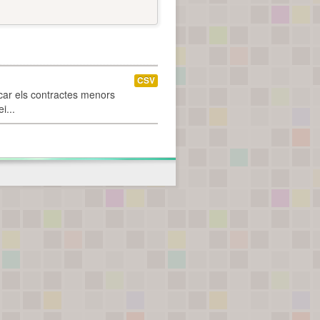
CSV
car els contractes menors
i...