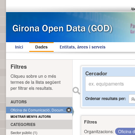
Inici
Dades
Entitats, àrees i serveis
Filtres
Cercador
Cliqueu sobre un o més
termes de la llista següent
per filtrar els resultats.
Ordenar resultats per
AUTORS
Oficina de Comunicació, Docum... (1)
MOSTRAR MENYS AUTORS
Filtres
CATEGORIES
Organitzacions:
Oficina 
Sector públic (1)