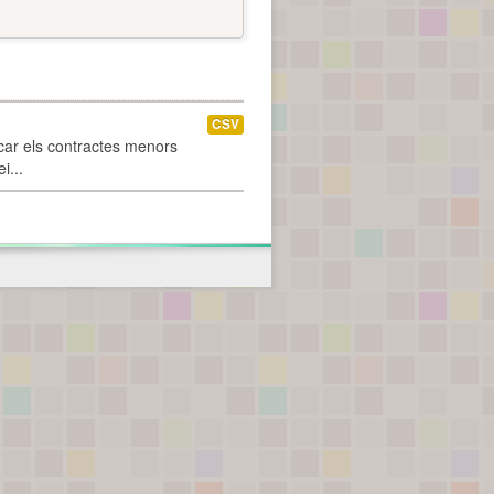
CSV
car els contractes menors
i...