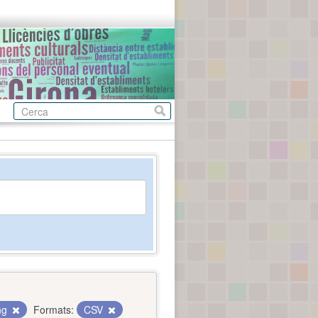
ing
Formats:
CSV