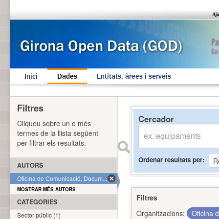
Inici
Dades
Entitats, àrees i serveis
Filtres
Cercador
Cliqueu sobre un o més
termes de la llista següent
per filtrar els resultats.
Ordenar resultats per
AUTORS
Oficina de Comunicació, Docum... (1)
MOSTRAR MÉS AUTORS
Filtres
CATEGORIES
Organitzacions:
Oficina 
Sector públic (1)