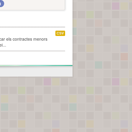
CSV
car els contractes menors
i...