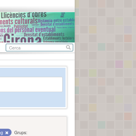
ing
Grups: