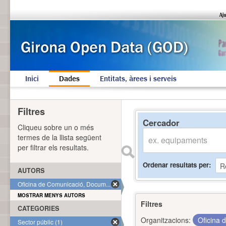
Inici
Dades
Entitats, àrees i serveis
Filtres
Cercador
Cliqueu sobre un o més
termes de la llista següent
per filtrar els resultats.
Ordenar resultats per
AUTORS
Oficina de Comunicació, Docum... (1)
MOSTRAR MENYS AUTORS
Filtres
CATEGORIES
Organitzacions:
Oficina 
Sector públic (1)