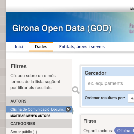
Inici
Dades
Entitats, àrees i serveis
Filtres
Cercador
Cliqueu sobre un o més
termes de la llista següent
per filtrar els resultats.
Ordenar resultats per
AUTORS
Oficina de Comunicació, Docum... (1)
MOSTRAR MENYS AUTORS
Filtres
CATEGORIES
Organitzacions:
Oficina 
Sector públic (1)