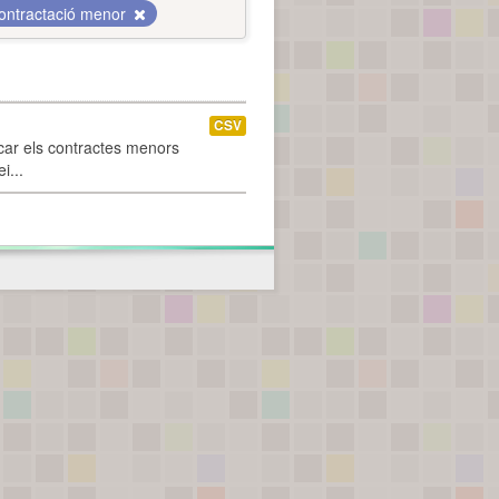
ontractació menor
CSV
car els contractes menors
i...