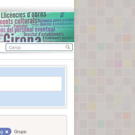
ing
Grups: