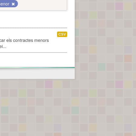
menor
CSV
car els contractes menors
i...