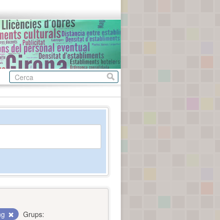
ing
Grups: