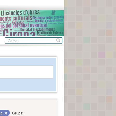
ing
Grups: