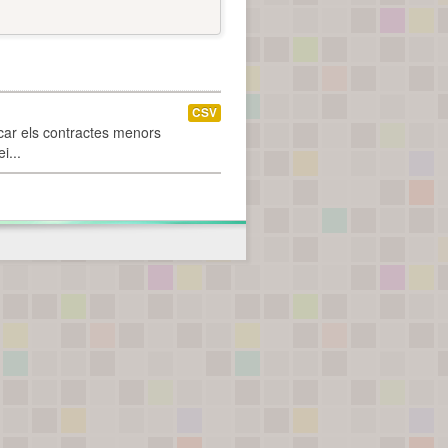
CSV
car els contractes menors
i...