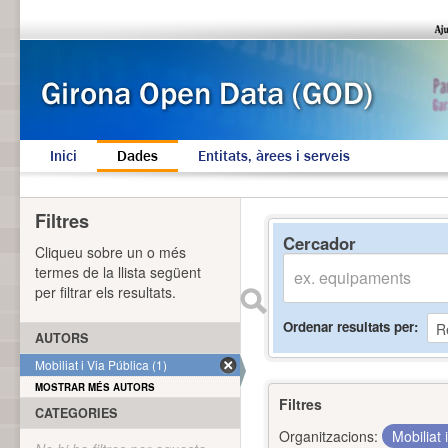
Inici
Dades
Entitats, àrees i serveis
Filtres
Cercador
Cliqueu sobre un o més
termes de la llista següent
per filtrar els resultats.
Ordenar resultats per
AUTORS
Mobiliat i Via Pública (1)
MOSTRAR MÉS AUTORS
Filtres
CATEGORIES
Organitzacions:
Mobiliat 