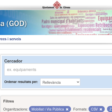
rees i serveis
Cercador
Ordenar resultats per
Filtres
Organitzacions:
Mobiliat i Via Pública
Formats:
CSV
Z