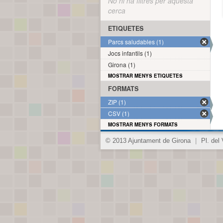
No hi ha filtres per aquesta
cerca
ETIQUETES
Parcs saludables (1)
Jocs infantils (1)
Girona (1)
MOSTRAR MENYS ETIQUETES
FORMATS
ZIP (1)
CSV (1)
MOSTRAR MENYS FORMATS
© 2013 Ajuntament de Girona
|
Pl. del