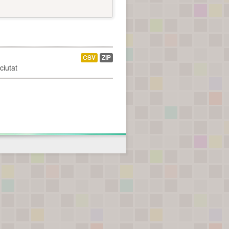
CSV
ZIP
ciutat