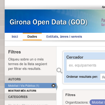
Inici
Dades
Entitats, àrees i serveis
Filtres
Cercador
Cliqueu sobre un o més
termes de la llista següent
per filtrar els resultats.
Ordenar resultats per
AUTORS
Mobiliat i Via Pública (1)
MOSTRAR MÉS AUTORS
Filtres
CATEGORIES
Organitzacions:
Mobiliat 