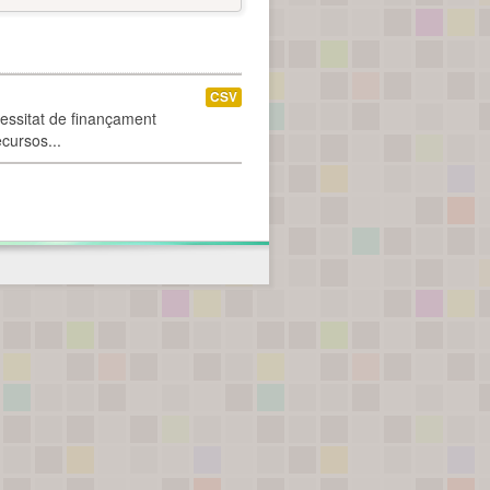
CSV
cessitat de finançament
ecursos...