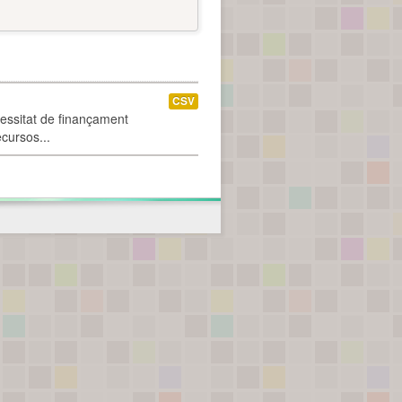
CSV
cessitat de finançament
ecursos...