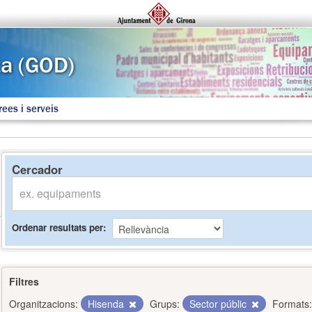
rees i serveis
Cercador
Ordenar resultats per
Filtres
Organitzacions:
Hisenda
Grups:
Sector públic
Formats: