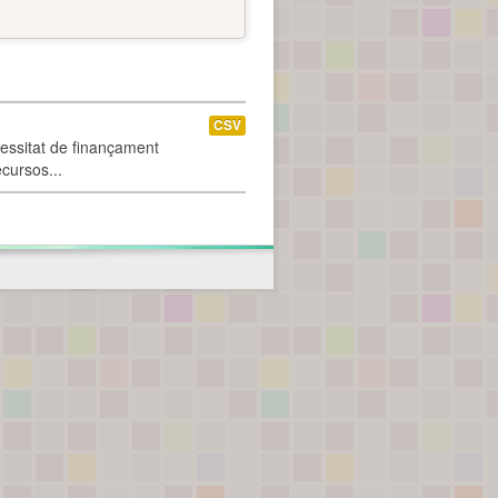
CSV
cessitat de finançament
ecursos...