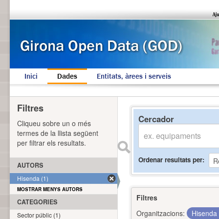
Inici
Dades
Entitats, àrees i serveis
Filtres
Cercador
Cliqueu sobre un o més
termes de la llista següent
per filtrar els resultats.
Ordenar resultats per
AUTORS
Hisenda (1)
MOSTRAR MENYS AUTORS
Filtres
CATEGORIES
Organitzacions:
Hisenda
Sector públic (1)