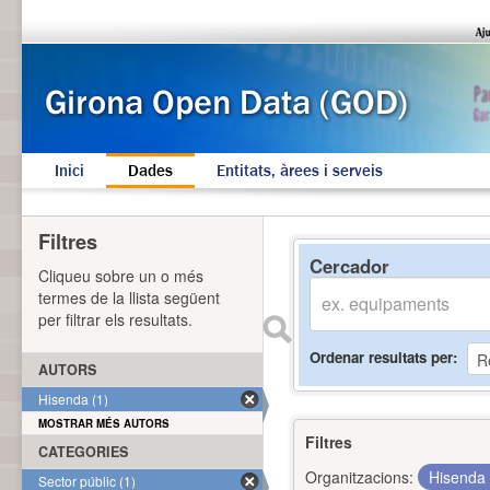
Inici
Dades
Entitats, àrees i serveis
Filtres
Cercador
Cliqueu sobre un o més
termes de la llista següent
per filtrar els resultats.
Ordenar resultats per
AUTORS
Hisenda (1)
MOSTRAR MÉS AUTORS
Filtres
CATEGORIES
Organitzacions:
Hisenda
Sector públic (1)