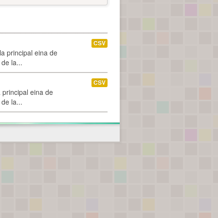
CSV
a principal eina de
de la...
CSV
 principal eina de
de la...