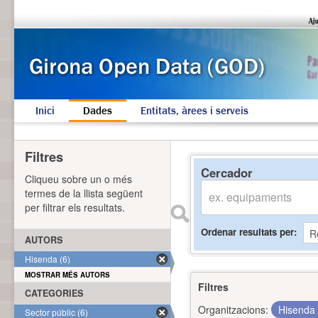
Inici
Dades
Entitats, àrees i serveis
Filtres
Cercador
Cliqueu sobre un o més
termes de la llista següent
per filtrar els resultats.
Ordenar resultats per
AUTORS
Hisenda (6)
MOSTRAR MÉS AUTORS
Filtres
CATEGORIES
Organitzacions:
Hisenda
Sector públic (6)