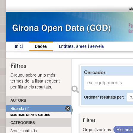
Inici
Dades
Entitats, àrees i serveis
Filtres
Cercador
Cliqueu sobre un o més
termes de la llista següent
per filtrar els resultats.
Ordenar resultats per
AUTORS
Hisenda (1)
MOSTRAR MENYS AUTORS
Filtres
CATEGORIES
Organitzacions:
Hisenda
Sector públic (1)