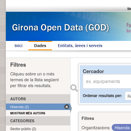
Inici
Dades
Entitats, àrees i serveis
Filtres
Cercador
Cliqueu sobre un o més
termes de la llista següent
per filtrar els resultats.
Ordenar resultats per
AUTORS
Hisenda (2)
MOSTRAR MÉS AUTORS
Filtres
CATEGORIES
Organitzacions:
Hisenda
Sector públic (2)