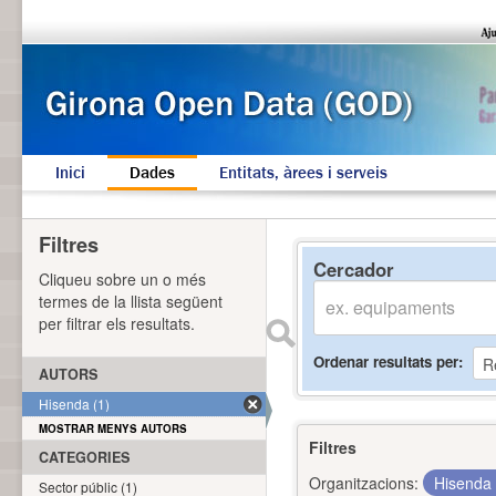
Inici
Dades
Entitats, àrees i serveis
Filtres
Cercador
Cliqueu sobre un o més
termes de la llista següent
per filtrar els resultats.
Ordenar resultats per
AUTORS
Hisenda (1)
MOSTRAR MENYS AUTORS
Filtres
CATEGORIES
Organitzacions:
Hisenda
Sector públic (1)